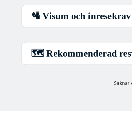
🛂 Visum och inresekrav
🗺️ Rekommenderad res
Saknar 