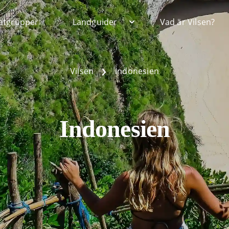
Open Landguider
atgrupper
Landguider
Vad är Vilsen?
›
Vilsen
Indonesien
Indonesien