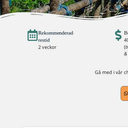
Rekommenderad
B
4
restid
(
t
2 veckor
& 
Gå med i vår c