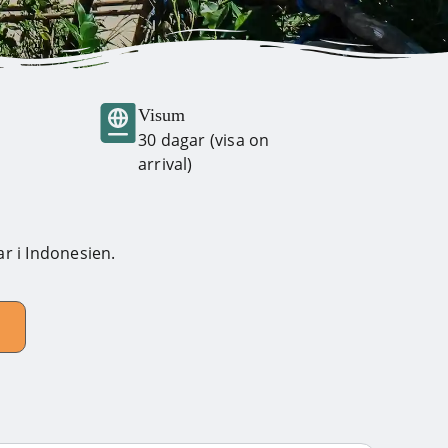
Visum
30 dagar (visa on
arrival)
r i Indonesien.