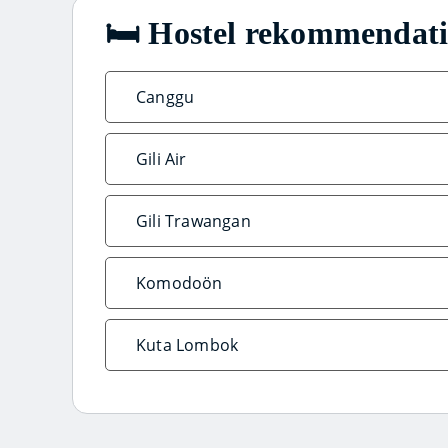
🛏️ Hostel rekommendat
Canggu
Gili Air
Gili Trawangan
Komodoön
Kuta Lombok