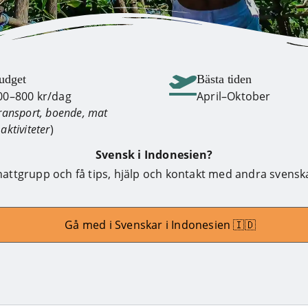
udget
Bästa tiden
00–800 kr/dag
April–Oktober
ransport, boende, mat
aktiviteter
)
Svensk i Indonesien?
hattgrupp och få tips, hjälp och kontakt med andra svenska
Gå med i Svenskar i Indonesien 🇮🇩