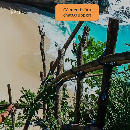
Gå med i våra
FAQ
chattgrupper!