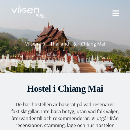
Skip
to
content
›
›
Vilsen
Thailand
Chiang Mai
Hostel i Chiang Mai
De här hostellen är
baserat på vad resenärer
faktiskt gillar. Inte bara betyg, utan vad folk väljer,
återvänder till och rekommenderar. Vi utgår från
recensioner, stämning, läge och hur hostelen