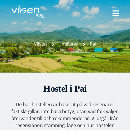
Skip
to
content
›
›
Vilsen
Thailand
Pai
Hostel i Pai
De här hostellen är
baserat på vad resenärer
faktiskt gillar. Inte bara betyg, utan vad folk väljer,
återvänder till och rekommenderar. Vi utgår från
recensioner, stämning, läge och hur hostelen