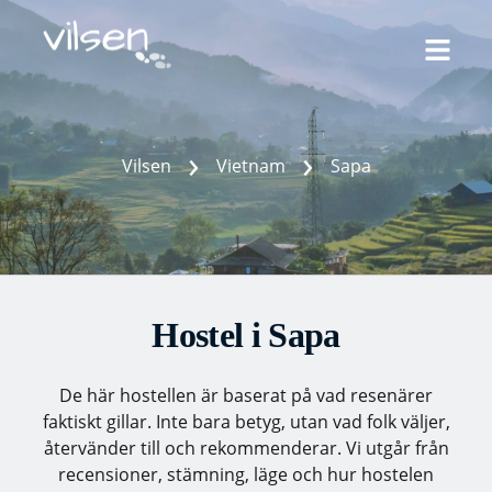
Skip
to
content
›
›
Vilsen
Vietnam
Sapa
Hostel i Sapa
De här hostellen är
baserat på vad resenärer
faktiskt gillar. Inte bara betyg, utan vad folk väljer,
återvänder till och rekommenderar. Vi utgår från
recensioner, stämning, läge och hur hostelen